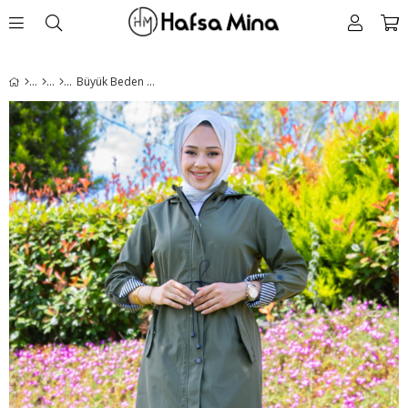
Büyük Beden Kapüşonlu Beli Bağcıklı Trençkot Haki