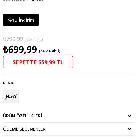
%
13
İndirim
₺799,99
(KDV Dahil)
₺699,99
(KDV Dahil)
SEPETTE 559,99 TL
RENK
Haki
ÜRÜN ÖZELLIKLERI
ÖDEME SEÇENEKLERI