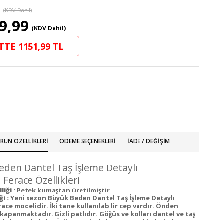
9
(KDV Dahil)
9,99
(KDV Dahil)
TTE 1151,99 TL
RÜN ÖZELLIKLERI
ÖDEME SEÇENEKLERI
İADE / DEĞIŞIM
den Dantel Taş İşleme Detaylı
erace Özellikleri
iği :
Petek kumaştan üretilmiştir.
ği :
Yeni sezon Büyük Beden Dantel Taş İşleme Detaylı
ce modelidir. İki tane kullanılabilir cep vardır. Önden
 kapanmaktadır. Gizli patlıdır. Göğüs ve kolları dantel ve taş