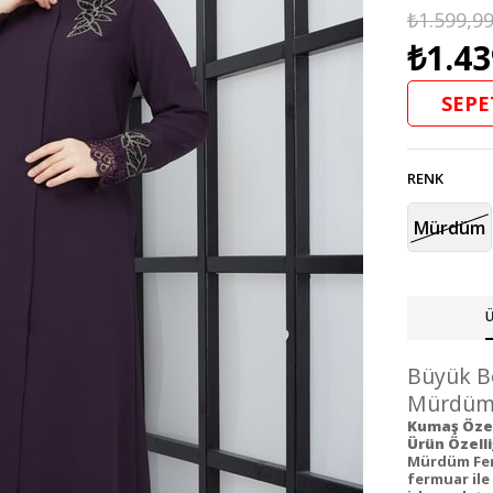
₺1.599,9
₺1.43
SEPE
RENK
Mürdüm
Ü
Büyük Be
Mürdüm F
Kumaş Özell
Ürün Özelli
Mürdüm Fera
fermuar ile