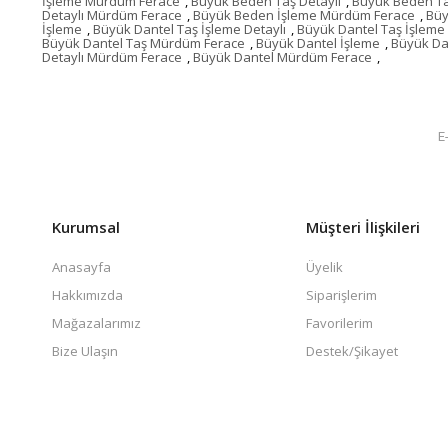
İşleme Mürdüm Ferace
,
Büyük Beden Taş Detaylı
,
Büyük Beden Ta
Detaylı Mürdüm Ferace
,
Büyük Beden İşleme Mürdüm Ferace
,
Büy
İşleme
,
Büyük Dantel Taş İşleme Detaylı
,
Büyük Dantel Taş İşleme
Büyük Dantel Taş Mürdüm Ferace
,
Büyük Dantel İşleme
,
Büyük Dan
Detaylı Mürdüm Ferace
,
Büyük Dantel Mürdüm Ferace
,
Kurumsal
Müşteri İlişkileri
Anasayfa
Üyelik
Hakkımızda
Siparişlerim
Mağazalarımız
Favorilerim
Bize Ulaşın
Destek/Şikayet