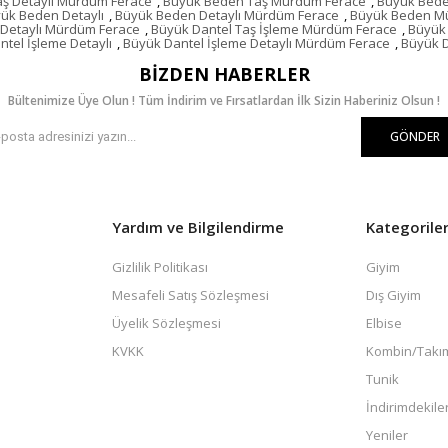
ş Detaylı Mürdüm Ferace
,
Büyük Beden Taş Mürdüm Ferace
,
Büyük Bede
ük Beden Detaylı
,
Büyük Beden Detaylı Mürdüm Ferace
,
Büyük Beden M
 Detaylı Mürdüm Ferace
,
Büyük Dantel Taş İşleme Mürdüm Ferace
,
Büyük 
tel İşleme Detaylı
,
Büyük Dantel İşleme Detaylı Mürdüm Ferace
,
Büyük 
BIZDEN HABERLER
Bültenimize Üye Olun ! Tüm İndirim ve Fırsatlardan İlk Sizin Haberiniz Olsun !
GÖNDER
Yardım ve Bilgilendirme
Kategorile
Gizlilik Politikası
Giyim
Mesafeli Satış Sözleşmesi
Dış Giyim
Üyelik Sözleşmesi
Elbise
KVKK
Kombin/Takı
Tunik
İndirimdekile
Yeniler