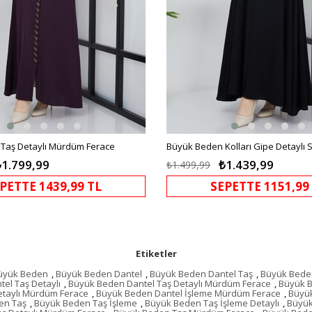
Taş Detaylı Mürdüm Ferace
Büyük Beden Kolları Gipe Detaylı 
₺1.799,99
₺1.439,99
₺1.499,99
PETTE 1439,99 TL
SEPETTE 1151,99
Etiketler
üyük Beden
,
Büyük Beden Dantel
,
Büyük Beden Dantel Taş
,
Büyük Beden
el Taş Detaylı
,
Büyük Beden Dantel Taş Detaylı Mürdüm Ferace
,
Büyük B
etaylı Mürdüm Ferace
,
Büyük Beden Dantel İşleme Mürdüm Ferace
,
Büyük
en Taş
,
Büyük Beden Taş İşleme
,
Büyük Beden Taş İşleme Detaylı
,
Büyük