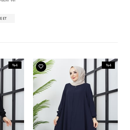
 Haber Ver
E ET
%4
%4
İndirim
İndirim
%4İndirim
%4İndirim