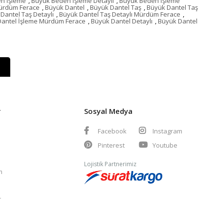
n İşleme
,
Büyük Beden İşleme Detaylı
,
Büyük Beden İşleme
ürdüm Ferace
,
Büyük Dantel
,
Büyük Dantel Taş
,
Büyük Dantel Taş
Dantel Taş Detaylı
,
Büyük Dantel Taş Detaylı Mürdüm Ferace
,
Dantel İşleme Mürdüm Ferace
,
Büyük Dantel Detaylı
,
Büyük Dantel
r
Sosyal Medya
Facebook
Instagram
Pinterest
Youtube
Lojistik Partnerimiz
m
r