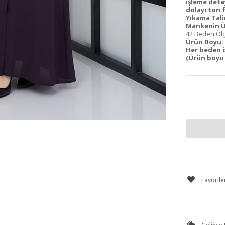
işleme deta
dolayı ton fa
Yıkama Tali
Mankenin Ü
42 Beden Ölç
Ürün Boyu:
Her beden ö
(Ürün boyu 
Favorile