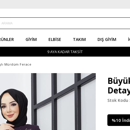
RÜNLER
GIYIM
ELBISE
TAKIM
DIŞ GIYIM
İ
9 AYA KADAR TAKSİT
ylı Mürdüm Ferace
Büyük
Detay
%
10
İnd