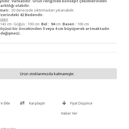
ylıdır. Vatkalıdır. Ürün renginde konsept çekimlerinden
rklılığı olabilir.
matı :
30 derecede sıktırmadan yıkanabilir.
zerindeki 42 Bedendir.
üleri
143 cm Göğüs : 100 cm
Bel : 94
cm
Basen :
106 cm
lçüsü bir öncekinden 3 veya 4 cm büyüyerek artmaktadır.
değişmez) .
Ürün stoklarımızda kalmamıştır.
re Ekle
Karşılaştır
Fiyat Düşünce
Haber Ver