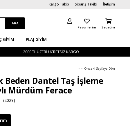
Kargo Takip
Sipariş Takibi
İletişim
Favorilerim
Sepetim
Ç GİYIM
PLAJ GIYIM
2000 TL ÜZERİ ÜCRETSİZ KARGO
< < Önceki Sayfaya Dön
 Beden Dantel Taş İşleme
lı Mürdüm Ferace
(2029)
irim