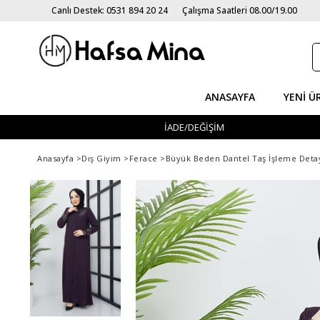
Canlı Destek: 0531 894 20 24
Çalışma Saatleri 08.00/19.00
ANASAYFA
YENI Ü
İADE/DEĞİŞİM
Anasayfa
>
Dış Giyim
>
Ferace
>
Büyük Beden Dantel Taş İşleme Deta