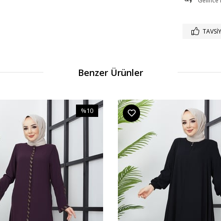
Gelince
TAVSIY
Benzer Ürünler
%10
İndirim
%10İndirim