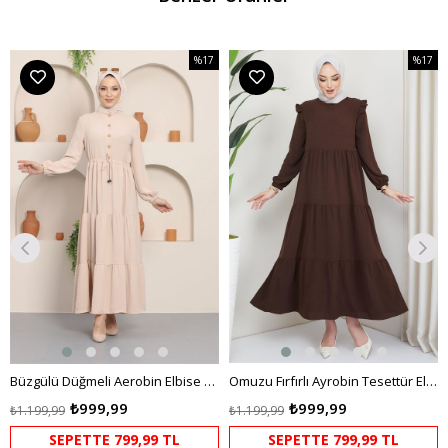
%17
%17
m
İndirim
İndirim
dirim
%17İndirim
%17İndi
Büzgülü Düğmeli Aerobin Elbise Krem
Omuzu Fırfırlı Ayrobin Tesettür Elbise Kahverengi HM2062
₺999,99
₺999,99
₺1.199,99
₺1.199,99
SEPETTE 799,99 TL
SEPETTE 799,99 TL