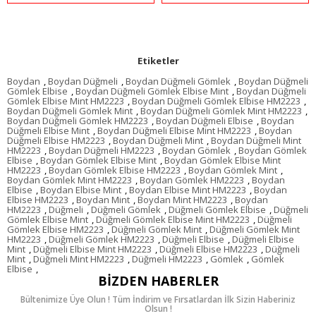
Etiketler
Boydan
,
Boydan Düğmeli
,
Boydan Düğmeli Gömlek
,
Boydan Düğmeli
Gömlek Elbise
,
Boydan Düğmeli Gömlek Elbise Mint
,
Boydan Düğmeli
Gömlek Elbise Mint HM2223
,
Boydan Düğmeli Gömlek Elbise HM2223
,
Boydan Düğmeli Gömlek Mint
,
Boydan Düğmeli Gömlek Mint HM2223
,
Boydan Düğmeli Gömlek HM2223
,
Boydan Düğmeli Elbise
,
Boydan
Düğmeli Elbise Mint
,
Boydan Düğmeli Elbise Mint HM2223
,
Boydan
Düğmeli Elbise HM2223
,
Boydan Düğmeli Mint
,
Boydan Düğmeli Mint
HM2223
,
Boydan Düğmeli HM2223
,
Boydan Gömlek
,
Boydan Gömlek
Elbise
,
Boydan Gömlek Elbise Mint
,
Boydan Gömlek Elbise Mint
HM2223
,
Boydan Gömlek Elbise HM2223
,
Boydan Gömlek Mint
,
Boydan Gömlek Mint HM2223
,
Boydan Gömlek HM2223
,
Boydan
Elbise
,
Boydan Elbise Mint
,
Boydan Elbise Mint HM2223
,
Boydan
Elbise HM2223
,
Boydan Mint
,
Boydan Mint HM2223
,
Boydan
HM2223
,
Düğmeli
,
Düğmeli Gömlek
,
Düğmeli Gömlek Elbise
,
Düğmeli
Gömlek Elbise Mint
,
Düğmeli Gömlek Elbise Mint HM2223
,
Düğmeli
Gömlek Elbise HM2223
,
Düğmeli Gömlek Mint
,
Düğmeli Gömlek Mint
HM2223
,
Düğmeli Gömlek HM2223
,
Düğmeli Elbise
,
Düğmeli Elbise
Mint
,
Düğmeli Elbise Mint HM2223
,
Düğmeli Elbise HM2223
,
Düğmeli
Mint
,
Düğmeli Mint HM2223
,
Düğmeli HM2223
,
Gömlek
,
Gömlek
Elbise
,
BIZDEN HABERLER
Bültenimize Üye Olun ! Tüm İndirim ve Fırsatlardan İlk Sizin Haberiniz
Olsun !