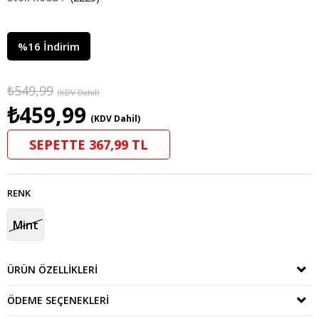
%
16
İndirim
₺549,99
(KDV Dahil)
₺459,99
(KDV Dahil)
SEPETTE 367,99 TL
RENK
Mint
ÜRÜN ÖZELLIKLERI
ÖDEME SEÇENEKLERI