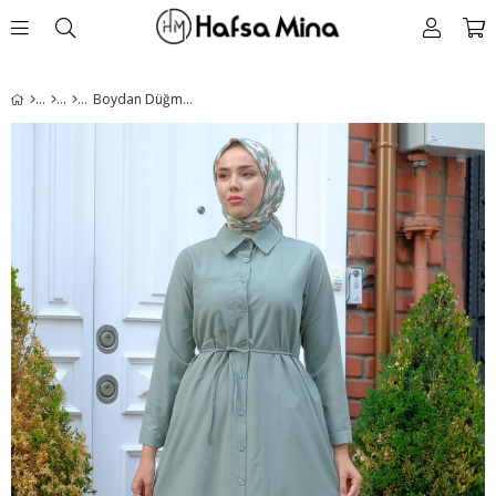
Boydan Düğmeli Gömlek Elbise Mint HM2225