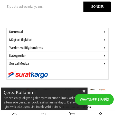
GÖNDER
Kurumsal
Müşteri İlişkileri
Yardım ve Bilgilendirme
Kategoriler
Sosyal Medya
Çerez Kullanımı
Sizlere en iyi alışveriş deneyimini sunabilmek adına
WHATSAPP SIPARIŞ
sitemizde çerezler(cookies) kullanmaktayız. Detaylı bilgi
için Kvkk sözleşmesini inceleyebilirsiniz.
© 2022
hafsamina.com
- Tüm Hakları Saklıdır.