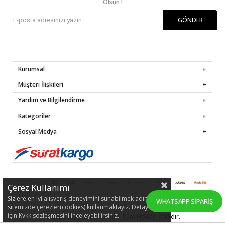
Olsun !
GÖNDER
Kurumsal
Müşteri İlişkileri
Yardım ve Bilgilendirme
Kategoriler
Sosyal Medya
Çerez Kullanımı
Sizlere en iyi alışveriş deneyimini sunabilmek adına
WHATSAPP SIPARIŞ
sitemizde çerezler(cookies) kullanmaktayız. Detaylı bilgi
için Kvkk sözleşmesini inceleyebilirsiniz.
© 2022
hafsamina.com
- Tüm Hakları Saklıdır.