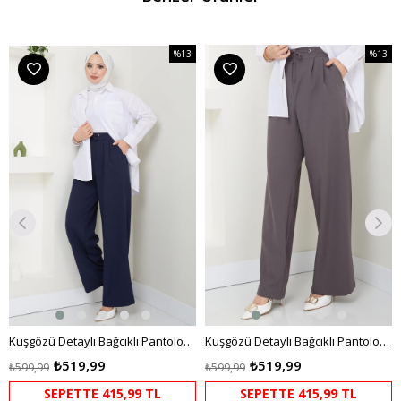
%13
%13
m
İndirim
İndirim
dirim
%13İndirim
%13İndi
Kuşgözü Detaylı Bağcıklı Pantolon Lacivert HM2431
Kuşgözü Detaylı Bağcıklı Pantolon Füme HM2431
₺519,99
₺519,99
₺599,99
₺599,99
SEPETTE 415,99 TL
SEPETTE 415,99 TL