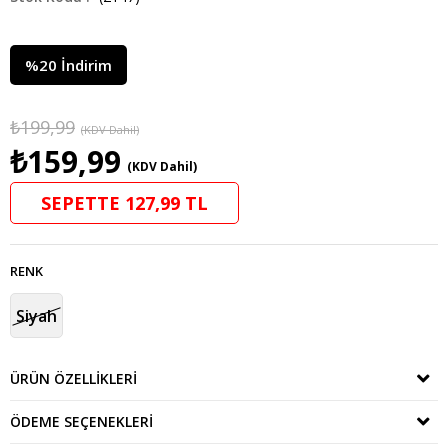
%
20
İndirim
₺199,99
(KDV Dahil)
₺159,99
(KDV Dahil)
SEPETTE 127,99 TL
RENK
Siyah
ÜRÜN ÖZELLIKLERI
ÖDEME SEÇENEKLERI