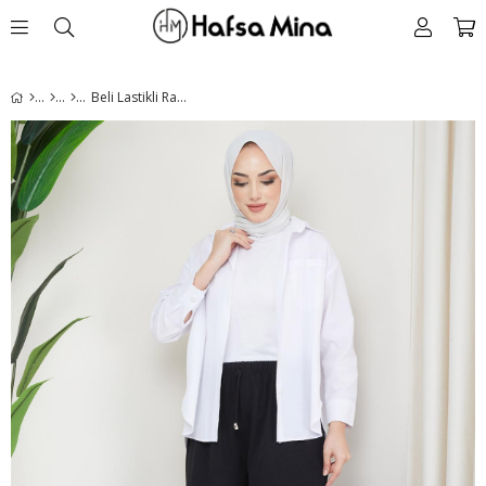
Beli Lastikli Rahat Kalıp Aerobin Pantolon Siyah