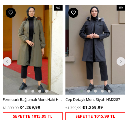
%9
%9
m
İndirim
İndirim
irim
%9İndirim
%9İndir
Fermuarlı Bağlamalı Mont Haki HM2284
Cep Detaylı Mont Siyah HM2287
₺1.269,99
₺1.269,99
₺1.399,99
₺1.399,99
SEPETTE 1015,99 TL
SEPETTE 1015,99 TL