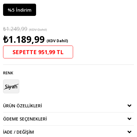
%
5
İndirim
₺1.249,99
(KDV Dahil)
₺1.189,99
(KDV Dahil)
SEPETTE 951,99 TL
RENK
Siyah
ÜRÜN ÖZELLIKLERI
ÖDEME SEÇENEKLERI
İADE / DEĞIŞIM