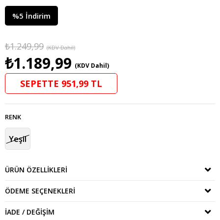
%
5
İndirim
₺1.249,99
(KDV Dahil)
₺1.189,99
(KDV Dahil)
SEPETTE 951,99 TL
RENK
Yeşil
ÜRÜN ÖZELLIKLERI
ÖDEME SEÇENEKLERI
İADE / DEĞIŞIM