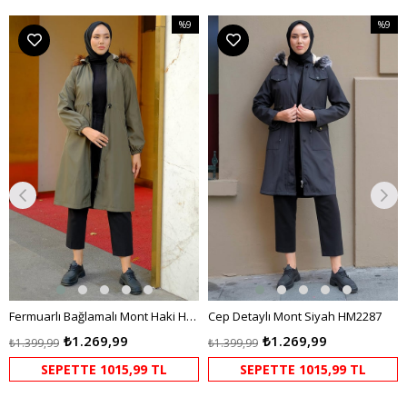
%9
%9
m
İndirim
İndirim
irim
%9İndirim
%9İndir
Fermuarlı Bağlamalı Mont Haki HM2284
Cep Detaylı Mont Siyah HM2287
₺1.269,99
₺1.269,99
₺1.399,99
₺1.399,99
SEPETTE 1015,99 TL
SEPETTE 1015,99 TL