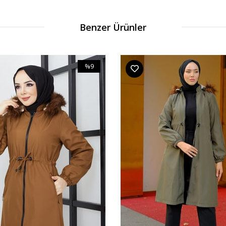
Benzer Ürünler
%9
İndirim
%9İndirim