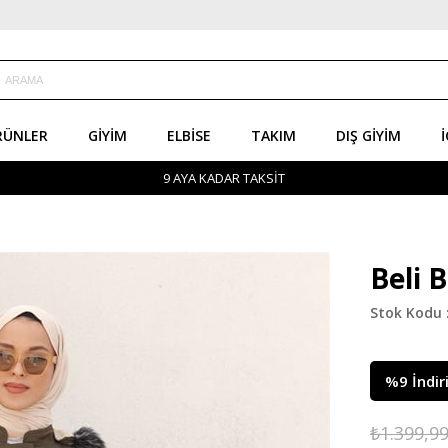
RÜNLER
GIYIM
ELBISE
TAKIM
DIŞ GIYIM
İ
9 AYA KADAR TAKSİT
Beli 
%
9
İndir
₺1.399,9