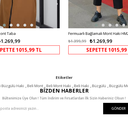
 Mont Taba
Fermuarlı Bağlamalı Mont Haki HM
₺1.269,99
₺1.269,99
₺1.399,99
PETTE 1015,99 TL
SEPETTE 1015,99
Etiketler
i Büzgülü Haki
,
Beli Mont
,
Beli Mont Haki
,
Beli Haki
,
Büzgülü
,
Büzgülü M
BIZDEN HABERLER
Bültenimize Üye Olun ! Tüm İndirim ve Fırsatlardan İlk Sizin Haberiniz Olsun !
GÖNDER