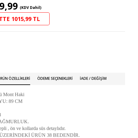
9,99
(KDV Dahil)
TTE 1015,99 TL
RÜN ÖZELLIKLERI
ÖDEME SEÇENEKLERI
İADE / DEĞIŞIM
lü Mont Haki
U: 89 CM
8
AĞMURLUK.
pli , ön ve kollarda süs detaylıdır.
ZERİNDEKİ ÜRÜN 38 BEDENDİR.