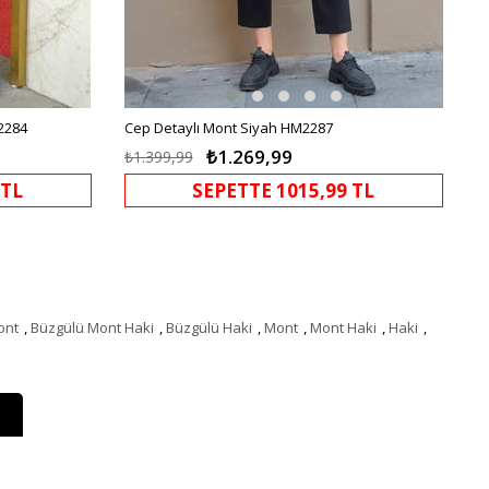
2284
Cep Detaylı Mont Siyah HM2287
₺1.269,99
₺1.399,99
 TL
SEPETTE 1015,99 TL
ont
,
Büzgülü Mont Haki
,
Büzgülü Haki
,
Mont
,
Mont Haki
,
Haki
,