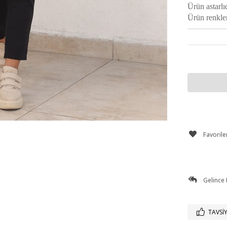
Ürün astarlı
Ürün renkler
Favorile
Gelince
TAVSIY