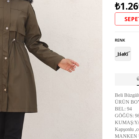
₺1.26
SEPE
RENK
Haki
Ü
Beli Büzgü
ÜRÜN BOY
BEL: 94
GÖĞÜS: 9
KUMAŞ:Y
Kapşonlu ,ce
MANKEN Ü