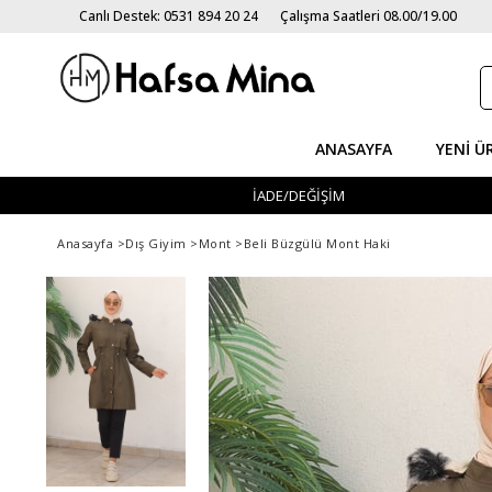
Canlı Destek: 0531 894 20 24
Çalışma Saatleri 08.00/19.00
ANASAYFA
YENI Ü
İADE/DEĞİŞİM
Anasayfa
>
Dış Giyim
>
Mont
>
Beli Büzgülü Mont Haki