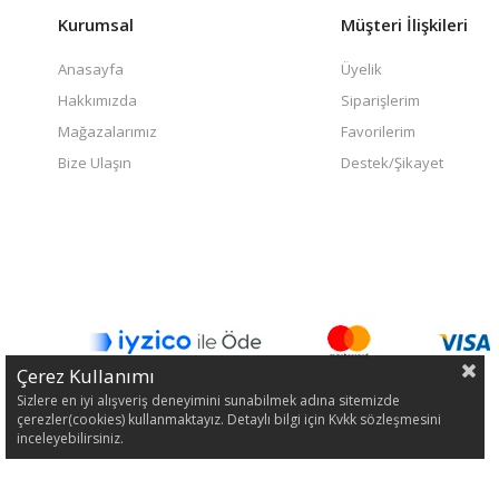
Kurumsal
Müşteri İlişkileri
Anasayfa
Üyelik
Hakkımızda
Siparişlerim
Mağazalarımız
Favorilerim
Bize Ulaşın
Destek/Şikayet
Çerez Kullanımı
Sizlere en iyi alışveriş deneyimini sunabilmek adına sitemizde
çerezler(cookies) kullanmaktayız. Detaylı bilgi için Kvkk sözleşmesini
inceleyebilirsiniz.