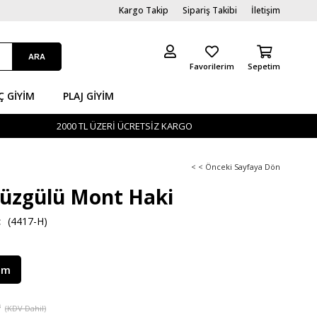
Kargo Takip
Sipariş Takibi
İletişim
Favorilerim
Sepetim
Ç GİYIM
PLAJ GIYIM
2000 TL ÜZERİ ÜCRETSİZ KARGO
< < Önceki Sayfaya Dön
Büzgülü Mont Haki
(4417-H)
im
9
(KDV Dahil)