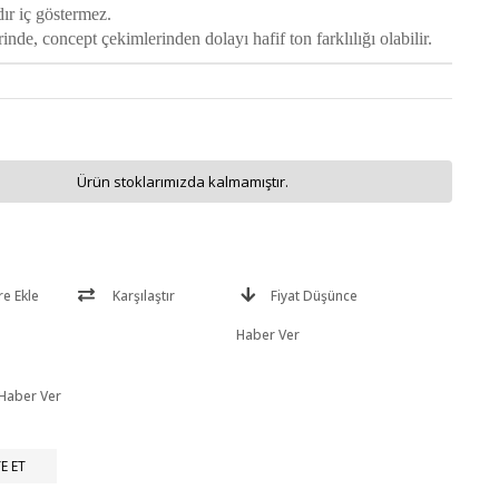
dır iç göstermez.
inde, concept çekimlerinden dolayı hafif ton farklılığı olabilir.
Ürün stoklarımızda kalmamıştır.
re Ekle
Karşılaştır
Fiyat Düşünce
Haber Ver
 Haber Ver
E ET