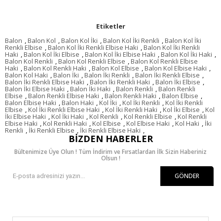
Etiketler
Balon
,
Balon Kol
,
Balon Kol İki
,
Balon Kol İki Renkli
,
Balon Kol İki
Renkli Elbise
,
Balon Kol İki Renkli Elbise Haki
,
Balon Kol İki Renkli
Haki
,
Balon Kol İki Elbise
,
Balon Kol İki Elbise Haki
,
Balon Kol İki Haki
,
Balon Kol Renkli
,
Balon Kol Renkli Elbise
,
Balon Kol Renkli Elbise
Haki
,
Balon Kol Renkli Haki
,
Balon Kol Elbise
,
Balon Kol Elbise Haki
,
Balon Kol Haki
,
Balon İki
,
Balon İki Renkli
,
Balon İki Renkli Elbise
,
Balon İki Renkli Elbise Haki
,
Balon İki Renkli Haki
,
Balon İki Elbise
,
Balon İki Elbise Haki
,
Balon İki Haki
,
Balon Renkli
,
Balon Renkli
Elbise
,
Balon Renkli Elbise Haki
,
Balon Renkli Haki
,
Balon Elbise
,
Balon Elbise Haki
,
Balon Haki
,
Kol İki
,
Kol İki Renkli
,
Kol İki Renkli
Elbise
,
Kol İki Renkli Elbise Haki
,
Kol İki Renkli Haki
,
Kol İki Elbise
,
Kol
İki Elbise Haki
,
Kol İki Haki
,
Kol Renkli
,
Kol Renkli Elbise
,
Kol Renkli
Elbise Haki
,
Kol Renkli Haki
,
Kol Elbise
,
Kol Elbise Haki
,
Kol Haki
,
İki
Renkli
,
İki Renkli Elbise
,
İki Renkli Elbise Haki
,
BIZDEN HABERLER
Bültenimize Üye Olun ! Tüm İndirim ve Fırsatlardan İlk Sizin Haberiniz
Olsun !
GÖNDER