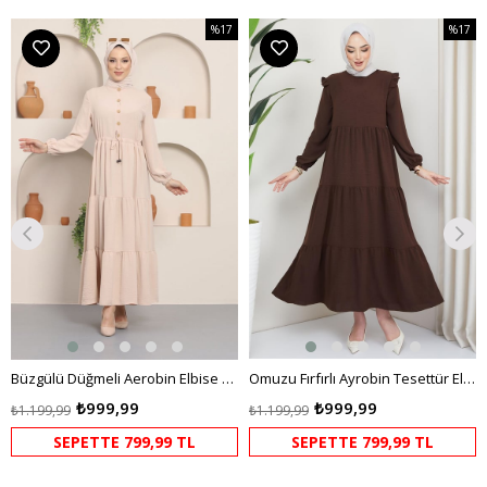
%17
%17
m
İndirim
İndirim
dirim
%17İndirim
%17İndi
Büzgülü Düğmeli Aerobin Elbise Krem
Omuzu Fırfırlı Ayrobin Tesettür Elbise Kahverengi HM2062
₺999,99
₺999,99
₺1.199,99
₺1.199,99
SEPETTE 799,99 TL
SEPETTE 799,99 TL