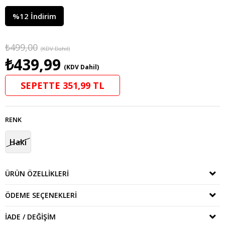
%
12
İndirim
₺499,00
(KDV Dahil)
₺439,99
(KDV Dahil)
SEPETTE 351,99 TL
RENK
Haki
ÜRÜN ÖZELLIKLERI
ÖDEME SEÇENEKLERI
İADE / DEĞIŞIM