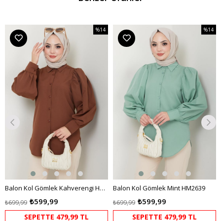
%14
%14
m
İndirim
İndirim
dirim
%14İndirim
%14İndi
Balon Kol Gömlek Kahverengi HM2639
Balon Kol Gömlek Mint HM2639
₺599,99
₺599,99
₺699,99
₺699,99
SEPETTE 479,99 TL
SEPETTE 479,99 TL