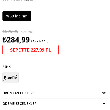
%
53
İndirim
₺599,99
(KDV Dahil)
₺284,99
(KDV Dahil)
SEPETTE 227,99 TL
RENK
Pembe
ÜRÜN ÖZELLIKLERI
ÖDEME SEÇENEKLERI