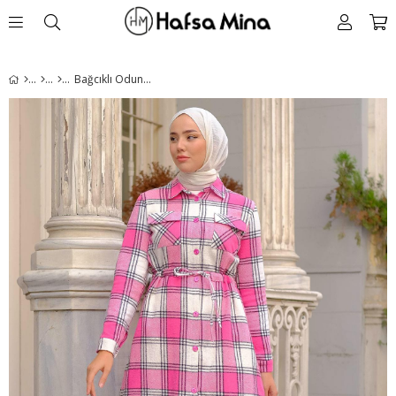
Bağcıklı Oduncu Gömlek Pembe HM2263