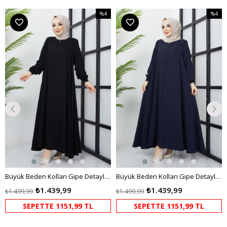
%4
%4
m
İndirim
İndirim
dirim
%4İndirim
%4İndir
Büyük Beden Kolları Gipe Detaylı Siyah Ferace
Büyük Beden Kolları Gipe Detaylı Lacivert Ferace
₺1.439,99
₺1.439,99
₺1.499,99
₺1.499,99
SEPETTE 1151,99 TL
SEPETTE 1151,99 TL