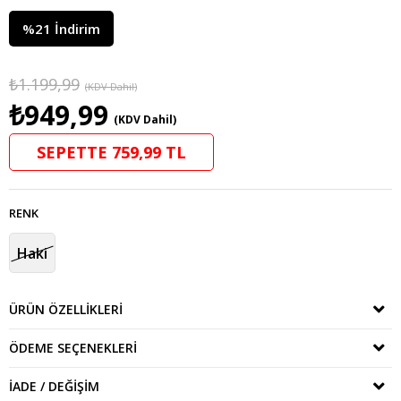
%
21
İndirim
₺1.199,99
(KDV Dahil)
₺949,99
(KDV Dahil)
SEPETTE 759,99 TL
RENK
Haki
ÜRÜN ÖZELLIKLERI
ÖDEME SEÇENEKLERI
İADE / DEĞIŞIM