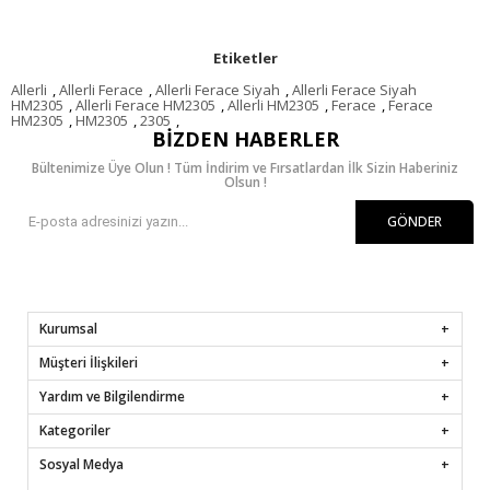
Etiketler
Allerli
,
Allerli Ferace
,
Allerli Ferace Siyah
,
Allerli Ferace Siyah
HM2305
,
Allerli Ferace HM2305
,
Allerli HM2305
,
Ferace
,
Ferace
HM2305
,
HM2305
,
2305
,
BIZDEN HABERLER
Bültenimize Üye Olun ! Tüm İndirim ve Fırsatlardan İlk Sizin Haberiniz
Olsun !
GÖNDER
Kurumsal
Müşteri İlişkileri
Yardım ve Bilgilendirme
Kategoriler
Sosyal Medya