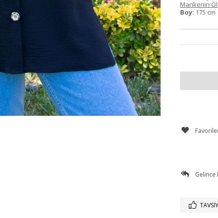
Mankenin Ölç
Boy:
175 c
Favorile
Gelince
TAVSIY