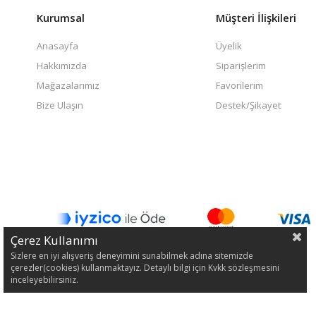
Kurumsal
Müşteri İlişkileri
Anasayfa
Üyelik
Hakkımızda
Siparişlerim
Mağazalarımız
Favorilerim
Bize Ulaşın
Destek/Şikayet
Çerez Kullanımı
Sizlere en iyi alışveriş deneyimini sunabilmek adına sitemizde
çerezler(cookies) kullanmaktayız. Detaylı bilgi için Kvkk sözleşmesini
inceleyebilirsiniz.