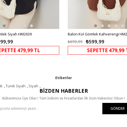
mlek Siyah HM2639
Balon Kol Gömlek Kahverengi HM
99,99
₺599,99
₺699,99
EPETTE 479,99 TL
SEPETTE 479,99 
Etiketler
ik
,
Tunik Siyah
,
Siyah
,
BIZDEN HABERLER
Bültenimize Üye Olun ! Tüm İndirim ve Fırsatlardan İlk Sizin Haberiniz Olsun !
GÖNDER