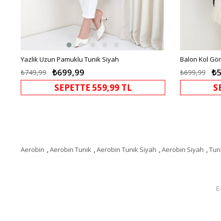
Yazlık Uzun Pamuklu Tunik Siyah
Balon Kol Gö
₺699,99
₺5
₺749,99
₺699,99
SEPETTE 559,99 TL
S
Aerobin
,
Aerobin Tunik
,
Aerobin Tunik Siyah
,
Aerobin Siyah
,
Tun