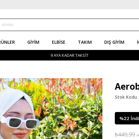
RÜNLER
GIYIM
ELBISE
TAKIM
DIŞ GIYIM
İ
9 AYA KADAR TAKSİT
Aerob
%
22
İnd
₺449,99
(