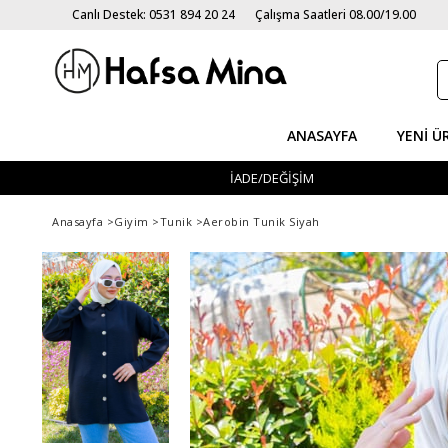
Canlı Destek: 0531 894 20 24
Çalışma Saatleri 08.00/19.00
ANASAYFA
YENI Ü
İADE/DEĞİŞİM
Anasayfa
>
Giyim
>
Tunik
>
Aerobin Tunik Siyah