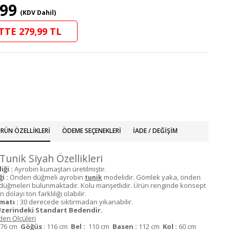
,99
(KDV Dahil)
TTE 279,99 TL
RÜN ÖZELLIKLERI
ÖDEME SEÇENEKLERI
İADE / DEĞIŞIM
Tunik Siyah Özellikleri
ği :
Ayrobin kumaştan üretilmiştir.
i :
Önden düğmeli ayrobin
modelidir. Gömlek yaka, önden
tunik
ir düğmeleri bulunmaktadır. Kolu manşetlidir. Ürün renginde konsept
dolayı ton farklılığı olabilir.
matı :
30 derecede sıktırmadan yıkanabilir.
zerindeki Standart Bedendir.
en Ölçüleri
76 cm
Göğüs
: 116 cm
Bel :
110 cm
Basen :
112 cm
Kol :
60 cm