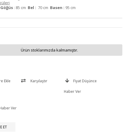
üleri
m
Göğüs
: 85 cm
Bel :
70 cm
Basen :
95 cm
Ürün stoklarımızda kalmamıştır.
re Ekle
Karşılaştır
Fiyat Düşünce
Haber Ver
 Haber Ver
E ET