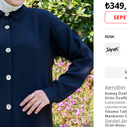
₺349
SEPE
RENK
Siyah
Ü
Aerobin 
Kumaş Özelli
Ürün Özelliğ
kullanılabil
çekimlerinden 
Yıkama Tali
Mankenin Ü
Standart Bed
Ürün Boyu: