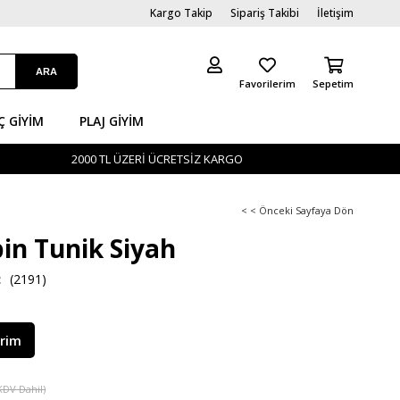
Kargo Takip
Sipariş Takibi
İletişim
Favorilerim
Sepetim
Ç GİYIM
PLAJ GIYIM
2000 TL ÜZERİ ÜCRETSİZ KARGO
< < Önceki Sayfaya Dön
in Tunik Siyah
(2191)
irim
KDV Dahil)