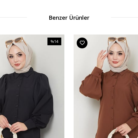
Benzer Ürünler
%14
İndirim
%14İndirim